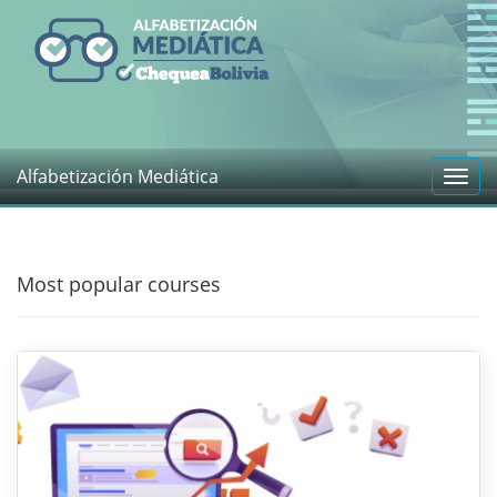
Alfabetización Mediática
Toggl
navig
Most popular courses