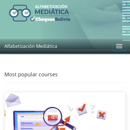
Alfabetización Mediática
Toggl
navig
Most popular courses